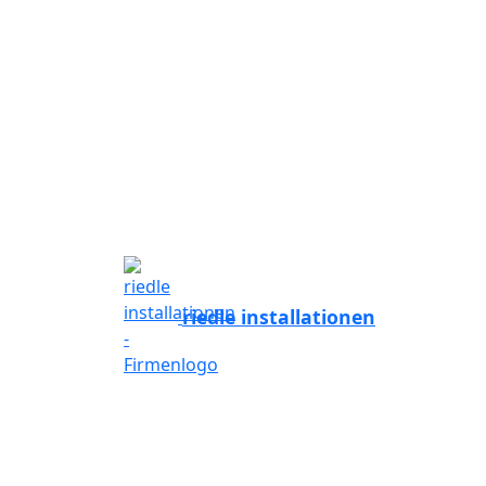
E
J
riedle installationen
Nac
klei
Firm