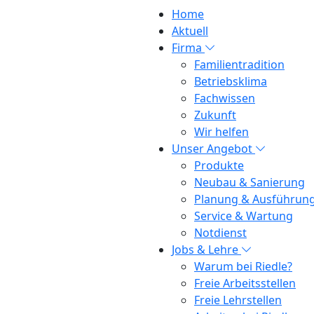
Home
Aktuell
Firma
Familientradition
Betriebsklima
Fachwissen
Zukunft
Wir helfen
rich geht in Pension
Unser Angebot
Produkte
Neubau & Sanierung
uni 2016
Planung & Ausführun
Service & Wartung
Notdienst
h
45 Dienstjahren
bei der Firma Riedle geht Eri
Jobs & Lehre
nen Feier auf der Zeisch danken wir ihm für sein
Warum bei Riedle?
a. Zum Andenken haben wir ihm seinen Lehrvert
Freie Arbeitsstellen
Freie Lehrstellen