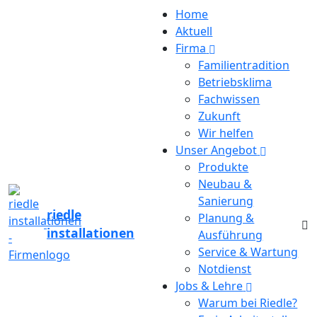
Home
Aktuell
Firma
Familientradition
Betriebsklima
Fachwissen
Riedle Installationen GmbH - Innsbruck, Sistrans, Reith
Zukunft
bei Seefeld
Wir helfen
Unser Angebot
Produkte
Neubau &
Sanierung
riedle
Planung &
installationen
Ausführung
Service & Wartung
Notdienst
Jobs & Lehre
Warum bei Riedle?