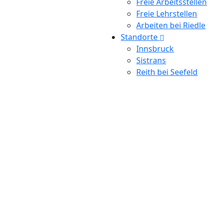
Freie Arbeitsstellen
Freie Lehrstellen
Arbeiten bei Riedle
Standorte
Innsbruck
Sistrans
Reith bei Seefeld
TRADITION & FACHWISSEN
Schon seit
vier Generationen
sind wir in Tirol
fest verankert.
Unsere Kunden schätzen unser
Fachwissen
und unsere Handschlagsqualität.