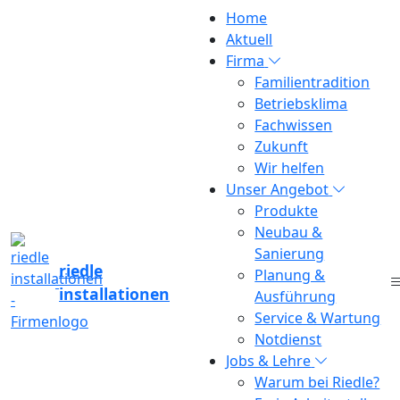
Home
Aktuell
Firma
Familientradition
Betriebsklima
Fachwissen
Zukunft
Wir helfen
Unser Angebot
Produkte
Neubau &
Sanierung
riedle
Planung &
Software-
installationen
Ausführung
Service & Wartung
Schulungen im
Notdienst
Jobs & Lehre
Warum bei Riedle?